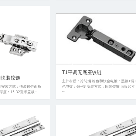
T1平调无底座铰链
门快装铰链
主件材质：冷轧钢 枪色和钛金电镀：黑镍+铜+
锈钢安装方式：快装铰链面板
色电镀：铜+镍 安装方式：固装铰链 面板尺寸
度：15-32毫米盖板···
···