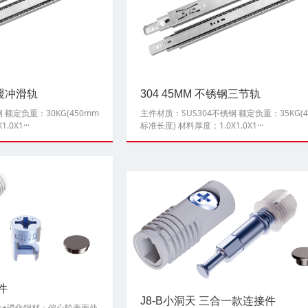
钢缓冲滑轨
304 45MM 不锈钢三节轨
 额定负重：30KG(450mm
主件材质：SUS304不锈钢 额定负重：35KG(4
0X1···
标准长度) 材料厚度：1.0X1.0X1···
件
J8-B小洞天 三合一款连接件
金+磷化钢材；偏心轮表面处