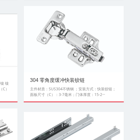
304 零角度缓冲快装铰链
镍 镍
（C）
主件材质：SUS304不锈钢 ；安装方式：快装铰链；
面板尺寸（C）：3-7毫米；门体厚度：15-2···