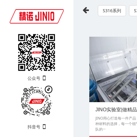
S316系列
S
公众号
JINO实验室|做精
JINO用心打造每一件产
种材料的选择，每一个细
抖音号
队的···