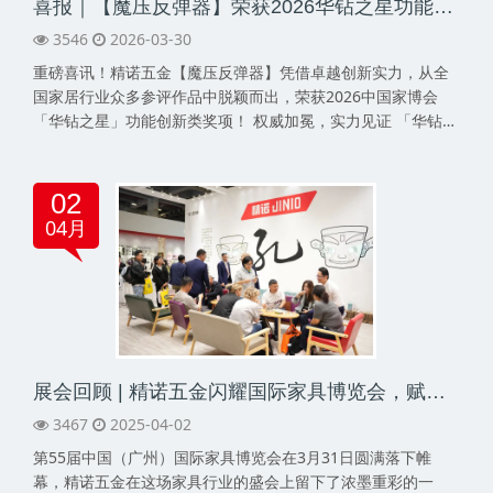
喜报｜【魔压反弹器】荣获2026华钻之星功能创新奖
3546
2026-03-30
重磅喜讯！精诺五金【魔压反弹器】凭借卓越创新实力，从全
国家居行业众多参评作品中脱颖而出，荣获2026中国家博会
「华钻之星」功能创新类奖项！ 权威加冕，实力见证 「华钻之
星」作为洞察未来设计趋势的行业风向标，以“寻找好设计”为核
心理念，覆盖民用家具、办公商用、设···
02
04月
展会回顾 | 精诺五金闪耀国际家具博览会，赋能行业新未来
3467
2025-04-02
第55届中国（广州）国际家具博览会在3月31日圆满落下帷
幕，精诺五金在这场家具行业的盛会上留下了浓墨重彩的一